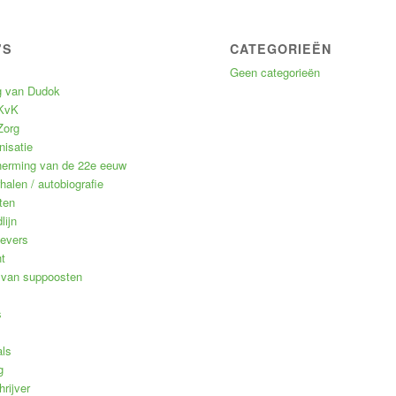
’S
CATEGORIEËN
Geen categorieën
g van Dudok
 KvK
Zorg
nisatie
erming van de 22e eeuw
alen / autobiografie
ten
lijn
evers
t
n van suppoosten
s
als
g
hrijver