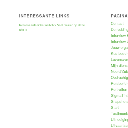
INTERESSANTE LINKS
PAGINA
Contact
Interessante links wellicht? Veel plezier op deze
De reddin
site :)
Interview
Interview 
Jouw orga
Kustbesch
Levensverh
Mijn diens
Noord/Zuid
Opdrachtg
Persberich
Portrette
SigmaTint
Snapshot
Start
Testimoni
Uitnodigin
Uitvaartsc